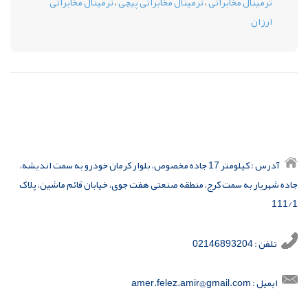
ترمینال مخابراتی
،
ترمینال مخابراتی پیچی
،
ترمینال مخابراتی
ارزان
آدرس : کیلومتر 17 جاده مخصوص، بلوار کرمان خودرو به سمت اندیشه،
جاده شهریار به سمت کرج، منطقه صنعتی هفت جوی، خیابان قائم ماشین، پلاک
111/1
تلفن : 02146893204
ایمیل : amer.felez.amir@gmail.com